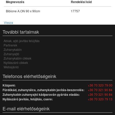
Megnevezés
Rendelési kód
Bibione A.ON 90 x 90cm
17757
Vissza
További tartalmak
Ablak, ajtó javítás felújítás
Partnerek
Zuhanykabin
Zuhanyajtó
Zuhanykabin cikkek
Nyílászáró cikkek
Webajánló
Telefonos elérhetőségeink
Központ:
+36 70 320 79 00
Fürdőkád, zuhanytálca, zuhanykabin javítás-beszerelés:
+36 70 321 90 84
Zuhanykabin zuhanyajtó kádparaván gyártás eladás:
+36 70 321 90 84
Nyílászáró javítás, felújítás, csere:
+36 70 320 79 13
E-mail elérhetőségeink