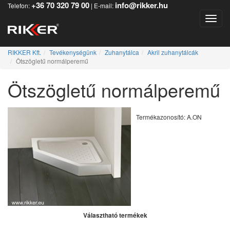
+36 70 320 79 00
info@rikker.hu
Telefon:
| E-mail:
Toggle
RIKKER Kft.
Tevékenységünk
Zuhanytálca
Akril zuhanytálcák
Ötszögletű normálperemű
Ötszögletű normálperemű
Termékazonosító: A.ON
Választható termékek