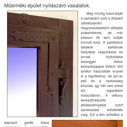
Műemléki épület nyílászáró vasalatok.
Még mindig használják
a sarokpánt szót a diópánt
(ablakzsanér)
megnevezéseként idősebb
szakemberek,
de már
sokszor ők sem tudják
honnét ered. A pallótokos
ablakok sarkainak
illesztése csapolással és
annak biztosítása
faszeggel illetve
keresztcsappal történt. Volt
amikor használtak enyvet
is a rögzítéshez, de azt az
eső és a nedvesség
kimosta, így hát nem sokat
ért, legalábbis
hosszútávon. A vékony
keresztmetszetű
ablakszárnyakat ezért
sarokvassal erősítették
meg. Ezt a fém erősítést a
kapcsolt geréb tokos