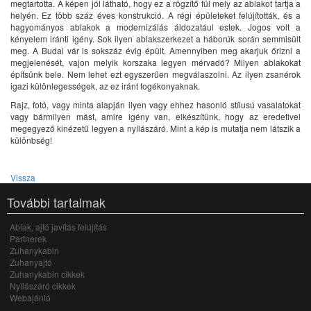
megtartotta. A képen jól látható, hogy ez a rögzítő fül mely az ablakot tartja a
helyén. Ez több száz éves konstrukció. A régi épületeket felújították, és a
hagyományos ablakok a modernizálás áldozatául estek. Jogos volt a
kényelem iránti igény. Sok ilyen ablakszerkezet a háborúk során semmisült
meg. A Budai vár is sokszáz évig épült. Amennyiben meg akarjuk őrizni a
megjelenését, vajon melyik korszaka legyen mérvadó? Milyen ablakokat
építsünk bele. Nem lehet ezt egyszerűen megválaszolni. Az ilyen zsanérok
igazi különlegességek, az ez iránt fogékonyaknak.
Rajz, fotó, vagy minta alapján ilyen vagy ehhez hasonló stílusú vasalatokat
vagy bármilyen mást, amire igény van, elkészítünk, hogy az eredetivel
megegyező kinézetű legyen a nyílászáró. Mint a kép is mutatja nem látszik a
különbség!
Vissza
További tartalmak
Ablak, ajtó javítás felújítás
Partnerek
Zuhanykabin
Zuhanyajtó
Zuhanykabin cikkek
Nyílászáró cikkek
Webajánló