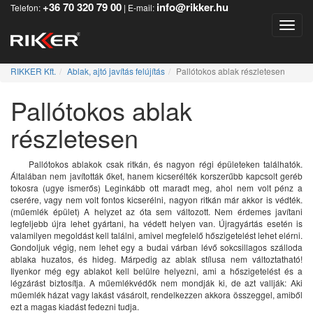
+36 70 320 79 00
info@rikker.hu
Telefon:
| E-mail:
Toggle
RIKKER Kft.
Ablak, ajtó javítás felújítás
Pallótokos ablak részletesen
Pallótokos ablak
részletesen
Pallótokos ablakok csak ritkán, és nagyon régi épületeken találhatók.
Általában nem javították őket, hanem kicserélték korszerűbb kapcsolt geréb
tokosra (ugye ismerős) Leginkább ott maradt meg, ahol nem volt pénz a
cserére, vagy nem volt fontos kicserélni, nagyon ritkán már akkor is védték.
(műemlék épület) A helyzet az óta sem változott. Nem érdemes javítani
legfeljebb újra lehet gyártani, ha védett helyen van. Újragyártás esetén is
valamilyen megoldást kell találni, amivel megfelelő hőszigetelést lehet elérni.
Gondoljuk végig, nem lehet egy a budai várban lévő sokcsillagos szálloda
ablaka huzatos, és hideg. Márpedig az ablak stílusa nem változtatható!
Ilyenkor még egy ablakot kell belülre helyezni, ami a hőszigetelést és a
légzárást biztosítja. A műemlékvédők nem mondják ki, de azt vallják: Aki
műemlék házat vagy lakást vásárolt, rendelkezzen akkora összeggel, amiből
ezt a magas kiadást fedezni tudja.