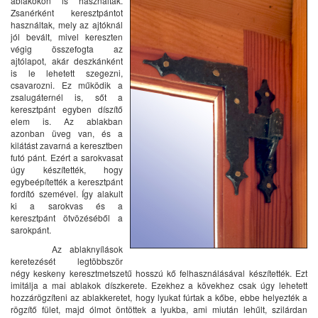
ablakokon is használták.
Zsanérként keresztpántot
használtak, mely az ajtóknál
jól bevált, mivel kereszten
végig összefogta az
ajtólapot, akár deszkánként
is le lehetett szegezni,
csavarozni. Ez működik a
zsalugáternél is, sőt a
keresztpánt egyben díszítő
elem is. Az ablakban
azonban üveg van, és a
kilátást zavarná a keresztben
futó pánt. Ezért a sarokvasat
úgy készítették, hogy
egybeépítették a keresztpánt
fordító szemével. Így alakult
ki a sarokvas és a
keresztpánt ötvözéséből a
sarokpánt.
Az ablaknyílások
keretezését legtöbbször
négy keskeny keresztmetszetű hosszú kő felhasználásával készítették. Ezt
imitálja a mai ablakok díszkerete. Ezekhez a kövekhez csak úgy lehetett
hozzárögzíteni az ablakkeretet, hogy lyukat fúrtak a kőbe, ebbe helyezték a
rögzítő fület, majd ólmot öntöttek a lyukba, ami miután lehűlt, szilárdan