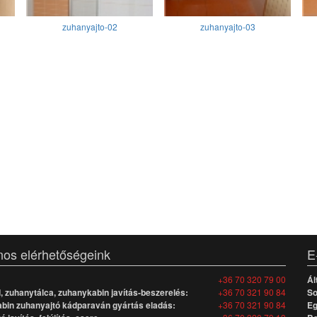
zuhanyajto-02
zuhanyajto-03
nos elérhetőségeink
E
+36 70 320 79 00
Ál
 zuhanytálca, zuhanykabin javítás-beszerelés:
+36 70 321 90 84
So
bin zuhanyajtó kádparaván gyártás eladás:
+36 70 321 90 84
Eg