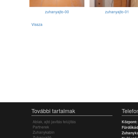
zuhanyajto-00
zuhanyajto-01
Vissza
További tartalmak
Telefo
Ablak, ajtó javítás felújítás
Központ:
Partnerek
Fürdőkád,
Zuhanykabin
Zuhanyka
Zuhanyajtó