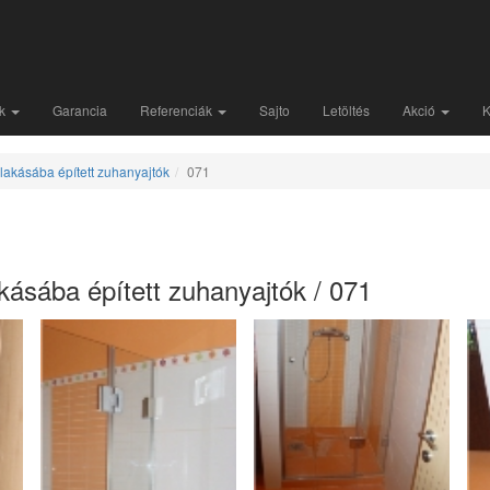
nk
Garancia
Referenciák
Sajto
Letöltés
Akció
K
akásába épített zuhanyajtók
071
ásába épített zuhanyajtók / 071