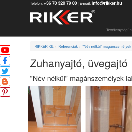
+36 70 320 79 00
info@rikker.hu
Telefon:
| E-mail:
Tevékenységü
RIKKER Kft.
Referenciák
"Név nélkül" magánszemélyek l
Zuhanyajtó, üvegajtó
"Név nélkül" magánszemélyek lak