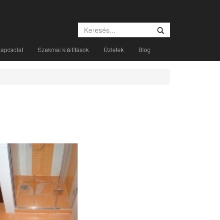
apcsolat
Szakmai kiállítások
Üzletek
Blog