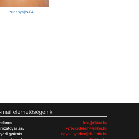
zuhanyajto-04
-mail elérhetőségeink
talános:
info@rikker.hu
rozatgyártás:
kereskedelem@rikker.hu
yedi gyártás:
egyedigyartas@rikkerfia.hu