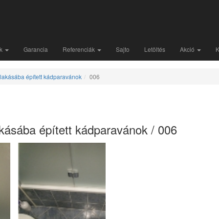
nk
Garancia
Referenciák
Sajto
Letöltés
Akció
K
lakásába épített kádparavánok
006
kásába épített kádparavánok / 006