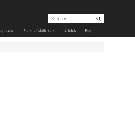
apcsolat
Szakmai kiállítások
Üzletek
Blog