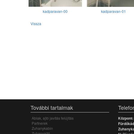
kadparavan-00
kadparavan-01
Vissza
További tartalmak
Telefo
Ablak, ajtó javítás felújítás
Központ:
Partnerek
Fürdőkád,
Zuhanykabin
Zuhanyka
Zuhanyajtó