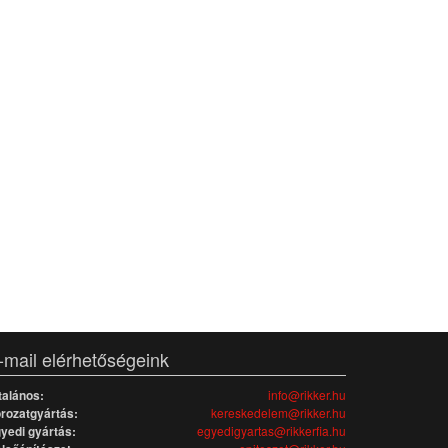
-mail elérhetőségeink
talános:
info@rikker.hu
rozatgyártás:
kereskedelem@rikker.hu
yedi gyártás:
egyedigyartas@rikkerfia.hu