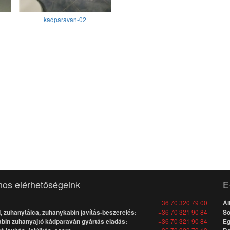
kadparavan-02
nos elérhetőségeink
E
+36 70 320 79 00
Ál
 zuhanytálca, zuhanykabin javítás-beszerelés:
+36 70 321 90 84
So
bin zuhanyajtó kádparaván gyártás eladás:
+36 70 321 90 84
Eg