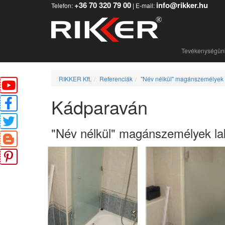
+36 70 320 79 00
info@rikker.hu
Telefon:
| E-mail:
Tevékenységü
RIKKER Kft.
Referenciák
"Név nélkül" magánszemélyek 
Kádparaván
"Név nélkül" magánszemélyek la