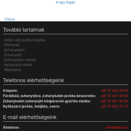
4-agu-fogas
Vissza
További tartalmak
Ablak, ajtó javítás felújítás
Partnerek
Zuhanykabin
Zuhanyajtó
Zuhanykabin cikkek
Nyílászáró cikkek
Webajánló
Telefonos elérhetőségeink
Központ:
+36 70 320 79 00
Fürdőkád, zuhanytálca, zuhanykabin javítás-beszerelés:
+36 70 321 90 84
Zuhanykabin zuhanyajtó kádparaván gyártás eladás:
+36 70 321 90 84
Nyílászáró javítás, felújítás, csere:
+36 70 320 79 13
E-mail elérhetőségeink
Általános:
info@rikker.hu