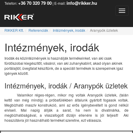
+36 70 320 79 00
info@rikker.hu
Telefon:
| E-mail:
Toggle
RIKKER Kft.
Referenciák
Intézmények, irodák
Aranypók üzletek
Intézmények, irodák
Irodák és közintézmények is használják termékeinket. van aki csak
fürdőszobai kiegészítőt, vásárol, van aki zuhanykabint, akad olyan akinek
portálajtót, üvegfalat készítünk, de a speciáli termékek is szerepelnek igaz
igények között.
Intézmények, irodák / Aranypók üzletek
Valamikor réges-régen, mikor mg voltak Aranypók üzletek, (talán
kettő van még mindíg) a próbafülékben általunk gyártott fogasok voltak.
Megbízható maszív konstrukció, ami az erős igénybevételt is gond nélkül
elviseli. Mai napig állják a sarat, ha nem is divatmárka, de
megbízhatóságával, a visszafogott dizájn ellenére is jól teljesít! Aki
hosszútávra jól használható terméket szeretne, ezt válassza.