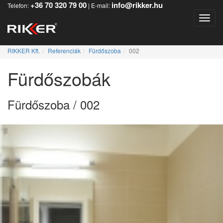
+36 70 320 79 00
info@rikker.hu
Telefon:
| E-mail:
Toggle
RIKKER Kft.
Referenciák
Fürdőszoba
002
Fürdőszobák
Fürdőszoba / 002