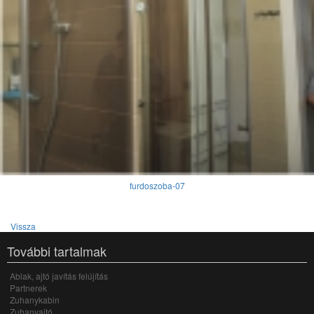
furdoszoba-07
Vissza
További tartalmak
Ablak, ajtó javítás felújítás
Partnerek
Zuhanykabin
Zuhanyajtó