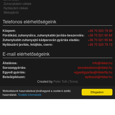
Zuhanykabin cikkek
Nyílászáró cikkek
Webajánló
Telefonos elérhetőségeink
Központ:
+36 70 320 79 00
Fürdőkád, zuhanytálca, zuhanykabin javítás-beszerelés:
+36 70 321 90 84
Zuhanykabin zuhanyajtó kádparaván gyártás eladás:
+36 70 321 90 84
Nyílászáró javítás, felújítás, csere:
+36 70 320 79 13
E-mail elérhetőségeink
Általános:
info@rikker.hu
Sorozatgyártás:
kereskedelem@rikker.hu
Egyedi gyártás:
egyedigyartas@rikkerfia.hu
Belsőépítészet:
epiteszet@rikker.hu
Created by
Peter Toth (Toma)
Rikker Kft.
|
Impresszum
| Helye:
H-2234
,
Maglód
,
Ady Endre út 25
. |
Telefon:
Weboldalunk használatával jóváhagyod a cookie-k (sütik)
Elfogadom
+36 70 320 79 00
. |
rikker.hu
.
használatát.
További információk
Hasznos oldalak:
zuhanykabin.lap.hu
|
szaniter.lap.hu
|
szerelveny.lap.hu