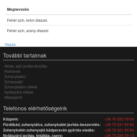
Megnevezés
Fehér szín, króm dísszel.
Fehér szín, arany dísszel.
Vissza
További tartalmak
Ablak, ajtó javítás felújítás
Partnerek
Zuhanykabin
Zuhanyajtó
Zuhanykabin cikkek
Nyílászáró cikkek
Webajánló
Telefonos elérhetőségeink
Központ:
+36 70 320 79 00
Fürdőkád, zuhanytálca, zuhanykabin javítás-beszerelés:
+36 70 321 90 84
Zuhanykabin zuhanyajtó kádparaván gyártás eladás:
+36 70 321 90 84
Nyílászáró javítás, felújítás, csere:
+36 70 320 79 13