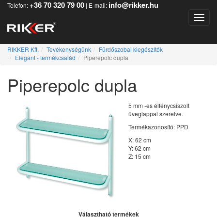
+36 70 320 79 00
info@rikker.hu
Telefon:
| E-mail:
Toggle
RIKKER Kft.
Tevékenységünk
Fürdőszobai kiegészítők
Elegant - termékcsalád
Piperepolc dupla
Piperepolc dupla
5 mm -es élfénycsiszolt
üveglappal szerelve.
Termékazonosító: PPD
X: 62 cm
Y: 62 cm
Z: 15 cm
Választható termékek