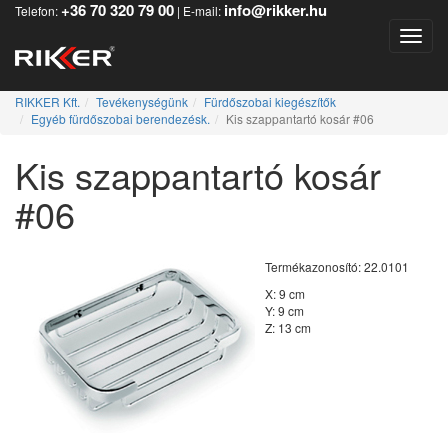
+36 70 320 79 00
info@rikker.hu
Telefon:
| E-mail:
Toggle
RIKKER Kft.
Tevékenységünk
Fürdőszobai kiegészítők
Egyéb fürdőszobai berendezésk.
Kis szappantartó kosár #06
Kis szappantartó kosár
#06
Termékazonosító: 22.0101
X: 9 cm
Y: 9 cm
Z: 13 cm