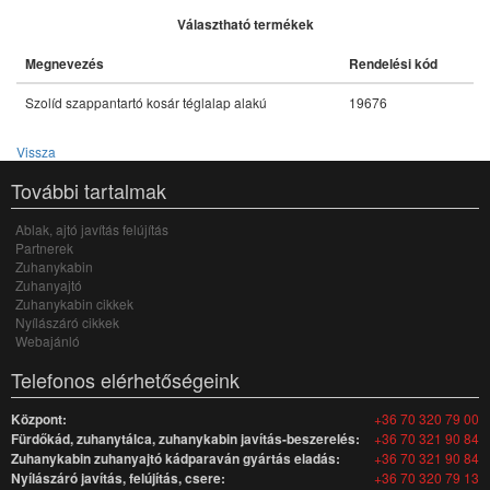
Választható termékek
Megnevezés
Rendelési kód
Szolíd szappantartó kosár téglalap alakú
19676
Vissza
További tartalmak
Ablak, ajtó javítás felújítás
Partnerek
Zuhanykabin
Zuhanyajtó
Zuhanykabin cikkek
Nyílászáró cikkek
Webajánló
Telefonos elérhetőségeink
Központ:
+36 70 320 79 00
Fürdőkád, zuhanytálca, zuhanykabin javítás-beszerelés:
+36 70 321 90 84
Zuhanykabin zuhanyajtó kádparaván gyártás eladás:
+36 70 321 90 84
Nyílászáró javítás, felújítás, csere:
+36 70 320 79 13