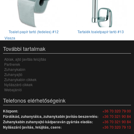
Toalet-papír tartó (fedeles) #12
Tartalék toaletpapír tartó #13
Vissza
További tartalmak
Ablak, ajtó javítás felújítás
Partnerek
Zuhanykabin
Zuhanyajtó
Zuhanykabin cikkek
Nyílászáró cikkek
Webajánló
Telefonos elérhetőségeink
Központ:
+36 70 320 79 00
Fürdőkád, zuhanytálca, zuhanykabin javítás-beszerelés:
+36 70 321 90 84
Zuhanykabin zuhanyajtó kádparaván gyártás eladás:
+36 70 321 90 84
Nyílászáró javítás, felújítás, csere:
+36 70 320 79 13