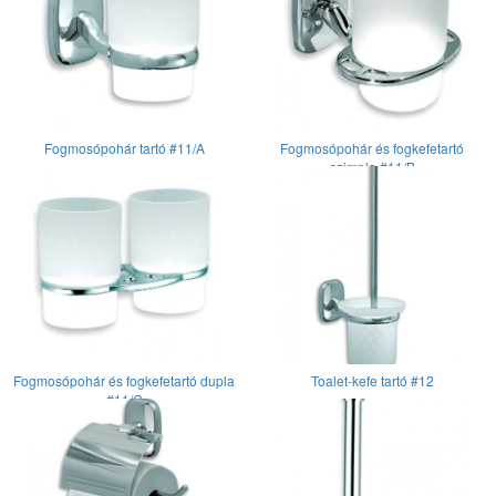
Fogmosópohár tartó #11/A
Fogmosópohár és fogkefetartó
szimpla #11/B
Fogmosópohár és fogkefetartó dupla
Toalet-kefe tartó #12
#11/C