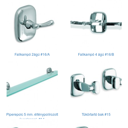
Falikampó 2ágú #16/A
Falikampó 4 ágú #16/B
Piperepolc 5 mm. élfénypolírozott
Tükörtartó bak #15
üveglappal. #14