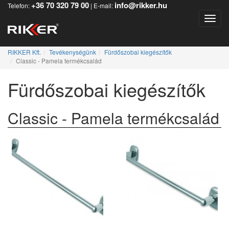
+36 70 320 79 00
info@rikker.hu
Telefon:
| E-mail:
Toggle
RIKKER Kft.
Tevékenységünk
Fürdőszobai kiegészítők
Classic - Pamela termékcsalád
Fürdőszobai kiegészítők
Classic - Pamela termékcsalád