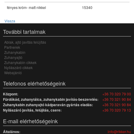
fényes króm- matt nikkel
15340
Vissza
További tartalmak
Ablak, ajtó javítás felújítás
Partnerek
Zuhanykabin
Zuhanyajtó
Zuhanykabin cikkek
Nyílászáró cikkek
Webajánló
Telefonos elérhetőségeink
Központ:
+36 70 320 79 00
Fürdőkád, zuhanytálca, zuhanykabin javítás-beszerelés:
+36 70 321 90 84
Zuhanykabin zuhanyajtó kádparaván gyártás eladás:
+36 70 321 90 84
Nyílászáró javítás, felújítás, csere:
+36 70 320 79 13
E-mail elérhetőségeink
Általános:
info@rikker.hu