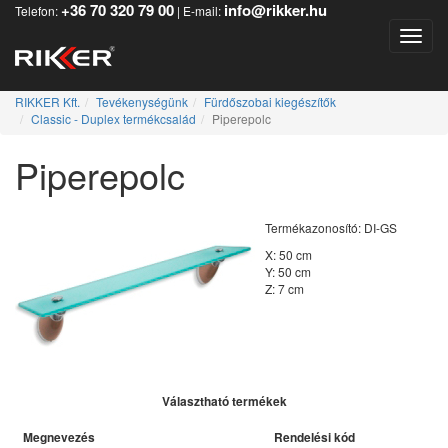
+36 70 320 79 00
info@rikker.hu
Telefon:
| E-mail:
Toggle
RIKKER Kft.
Tevékenységünk
Fürdőszobai kiegészítők
Classic - Duplex termékcsalád
Piperepolc
Piperepolc
Termékazonosító: DI-GS
X: 50 cm
Y: 50 cm
Z: 7 cm
Választható termékek
Megnevezés
Rendelési kód