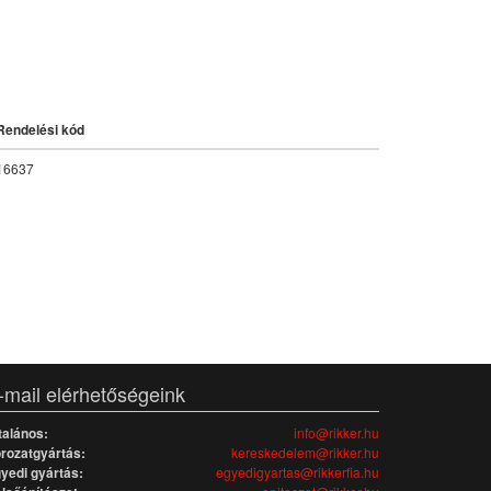
Rendelési kód
16637
-mail elérhetőségeink
talános:
info@rikker.hu
rozatgyártás:
kereskedelem@rikker.hu
yedi gyártás:
egyedigyartas@rikkerfia.hu