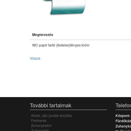
Megnevezés
WC-papír tartó (fedeles)fényes króm
Vissza
További tartalmak
Telefo
Ablak, ajtó javítás felújítás
Központ:
Partnerek
Fürdőkád,
Zuhanykabin
Zuhanyka
Zuhanyajtó