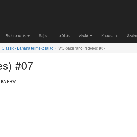
Referenciák
Sajto
Letöltés
Akció
Kapcsolat
Szakma
Classic - Banana termékcsalád
WC-papír tartó (fedeles) #07
es) #07
: BA-PHW