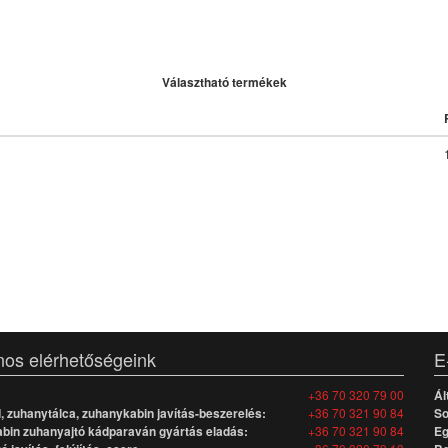
Választható termékek
nos elérhetőségeink
E
+36 70 320 79 00
Ál
 zuhanytálca, zuhanykabin javítás-beszerelés:
+36 70 321 90 84
So
bin zuhanyajtó kádparaván gyártás eladás:
+36 70 321 90 84
Eg