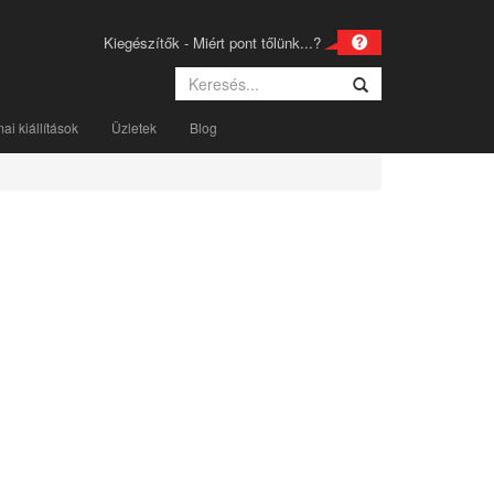
Kiegészítők - Miért pont tőlünk...?
i kiállítások
Üzletek
Blog