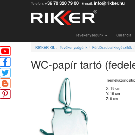
+36 70 320 79 00
info@rikker.hu
Telefon:
| E-mail:
Tevékenységünk
Garancia
RIKKER Kft.
Tevékenységünk
Fürdőszobai kiegészítők
WC-papír tartó (fedel
Termékazonosító
X: 19 cm
Y: 19 cm
Z: 8 cm